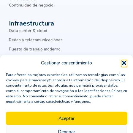
chatbots
ciber amenazas
ciberamenazas
Continuidad de negocio
ciberataques
ciberguridad
ciberseguridad
Infraestructura
ciberseguridad corporativa
Cisco
Data center & cloud
Cisco Meraki
Citrix
cloud
Redes y telecomunicaciones
Puesto de trabajo moderno
cloud computing
cloud privada
IA & datos
colaboración
Colaboración Empresarial
Gestionar consentimiento
como integrar un ERP
comprar un crm vertical
Legal
Para ofrecer las mejores experiencias, utilizamos tecnologías como las
cookies para almacenar y/o acceder a la información del dispositivo. El
computación en la nube
Política de privacidad
consentimiento de estas tecnologías nos permitirá procesar datos
como el comportamiento de navegación o las identificaciones únicas en
Política de cookies
consejos para la transformación digital
este sitio. No consentir o retirar el consentimiento, puede afectar
negativamente a ciertas características y funciones.
Aviso Legal
consultor CRM
consultoría
Política de seguridad
contenedores Dockers
Aceptar
continuidad de negocio
Denegar