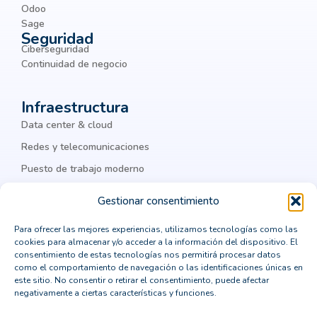
Odoo
Business Intelligence
Sage
Seguridad
business process management
BYOD
Ciberseguridad
chatbots
ciber amenazas
ciberamenazas
Continuidad de negocio
ciberataques
ciberguridad
ciberseguridad
Infraestructura
ciberseguridad corporativa
Cisco
Data center & cloud
Cisco Meraki
Citrix
cloud
Redes y telecomunicaciones
Puesto de trabajo moderno
cloud computing
cloud privada
IA & datos
colaboración
Colaboración Empresarial
Gestionar consentimiento
como integrar un ERP
comprar un crm vertical
Para ofrecer las mejores experiencias, utilizamos tecnologías como las
Legal
cookies para almacenar y/o acceder a la información del dispositivo. El
computación en la nube
Política de privacidad
consentimiento de estas tecnologías nos permitirá procesar datos
como el comportamiento de navegación o las identificaciones únicas en
Política de cookies
consejos para la transformación digital
este sitio. No consentir o retirar el consentimiento, puede afectar
negativamente a ciertas características y funciones.
Aviso Legal
consultor CRM
consultoría