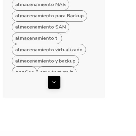
almacenamiento NAS
almacenamiento para Backup
almacenamiento SAN
almacenamiento ti
almacenamiento virtualizado
almacenamiento y backup
AppSec
arquitectura it
arquitectura ti
Mostrar todas las etiquetas
arquitectura TI empresarial
arquitectura TI hibrida
arquitectura TI para Pymes
arquitecturas convergentes