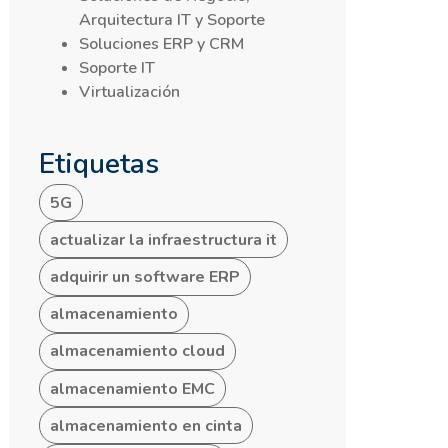
Arquitectura IT y Soporte
Soluciones ERP y CRM
Soporte IT
Virtualización
Etiquetas
5G
actualizar la infraestructura it
adquirir un software ERP
almacenamiento
almacenamiento cloud
almacenamiento EMC
almacenamiento en cinta