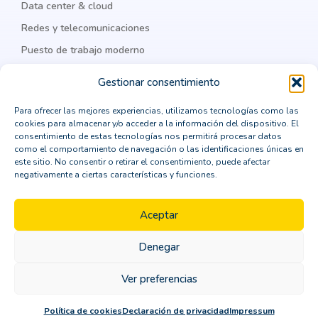
Data center & cloud
Cisco Meraki
Citrix
cloud
Redes y telecomunicaciones
Puesto de trabajo moderno
cloud computing
cloud privada
IA & datos
colaboración
Colaboración Empresarial
Gestionar consentimiento
como integrar un ERP
comprar un crm vertical
Legal
Para ofrecer las mejores experiencias, utilizamos tecnologías como las
cookies para almacenar y/o acceder a la información del dispositivo. El
computación en la nube
Política de privacidad
consentimiento de estas tecnologías nos permitirá procesar datos
como el comportamiento de navegación o las identificaciones únicas en
Política de cookies
consejos para la transformación digital
este sitio. No consentir o retirar el consentimiento, puede afectar
negativamente a ciertas características y funciones.
Aviso Legal
consultor CRM
consultoría
Política de seguridad
contenedores Dockers
Aceptar
continuidad de negocio
Denegar
Copyright © 2026 ORBIT | Todos los derechos
Control de identidades
Copilot
CPD
reservados
Ver preferencias
CRM
crm horizontal
crm madrid
Contáctanos
Política de cookies
Declaración de privacidad
Impressum
crm para marketing
CRM SaaS
CRM Sage