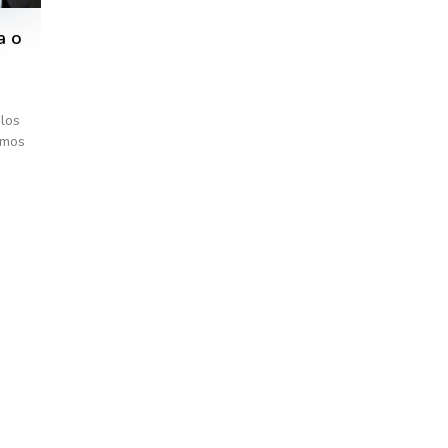
a o
 los
amos