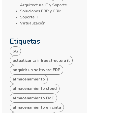
Arquitectura IT y Soporte
Soluciones ERP y CRM
Soporte IT
Virtualización
Etiquetas
5G
actualizar la infraestructura it
adquirir un software ERP
almacenamiento
almacenamiento cloud
almacenamiento EMC
almacenamiento en cinta