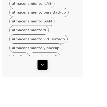
almacenamiento NAS
almacenamiento para Backup
almacenamiento SAN
almacenamiento ti
almacenamiento virtualizado
almacenamiento y backup
AppSec
arquitectura it
arquitectura ti
Mostrar todas las etiquetas
arquitectura TI empresarial
arquitectura TI hibrida
arquitectura TI para Pymes
arquitecturas convergentes