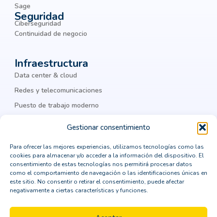
Sage
Seguridad
business process management
BYOD
Ciberseguridad
chatbots
ciber amenazas
ciberamenazas
Continuidad de negocio
ciberataques
ciberguridad
ciberseguridad
Infraestructura
ciberseguridad corporativa
Cisco
Data center & cloud
Cisco Meraki
Citrix
cloud
Redes y telecomunicaciones
Puesto de trabajo moderno
cloud computing
cloud privada
IA & datos
colaboración
Colaboración Empresarial
Gestionar consentimiento
como integrar un ERP
comprar un crm vertical
Para ofrecer las mejores experiencias, utilizamos tecnologías como las
Legal
cookies para almacenar y/o acceder a la información del dispositivo. El
computación en la nube
Política de privacidad
consentimiento de estas tecnologías nos permitirá procesar datos
como el comportamiento de navegación o las identificaciones únicas en
Política de cookies
consejos para la transformación digital
este sitio. No consentir o retirar el consentimiento, puede afectar
negativamente a ciertas características y funciones.
Aviso Legal
consultor CRM
consultoría
Política de seguridad
contenedores Dockers