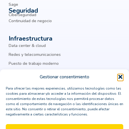
Sage
Seguridad
business process management
BYOD
Ciberseguridad
chatbots
ciber amenazas
ciberamenazas
Continuidad de negocio
ciberataques
ciberguridad
ciberseguridad
Infraestructura
ciberseguridad corporativa
Cisco
Data center & cloud
Cisco Meraki
Citrix
cloud
Redes y telecomunicaciones
Puesto de trabajo moderno
cloud computing
cloud privada
IA & datos
colaboración
Colaboración Empresarial
Gestionar consentimiento
como integrar un ERP
comprar un crm vertical
Legal
Para ofrecer las mejores experiencias, utilizamos tecnologías como las
cookies para almacenar y/o acceder a la información del dispositivo. El
computación en la nube
Política de privacidad
consentimiento de estas tecnologías nos permitirá procesar datos
como el comportamiento de navegación o las identificaciones únicas en
Política de cookies
consejos para la transformación digital
este sitio. No consentir o retirar el consentimiento, puede afectar
negativamente a ciertas características y funciones.
Aviso Legal
consultor CRM
consultoría
Política de seguridad
contenedores Dockers