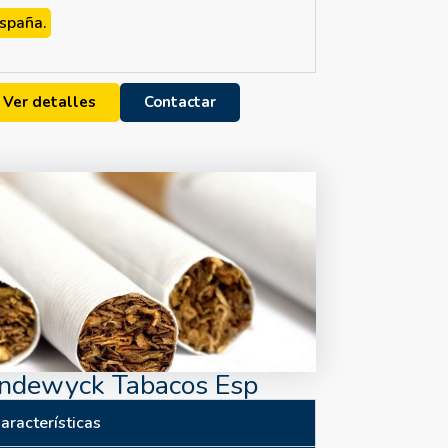
spaña.
Ver detalles
Contactar
ndewyck Tabacos Esp
aracterísticas