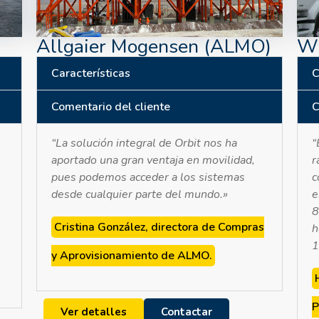
Allgaier Mogensen (ALMO)
WF
Características
C
Comentario del cliente
C
“La solución integral de Orbit nos ha
“
aportado una gran ventaja en movilidad,
r
pues podemos acceder a los sistemas
c
desde cualquier parte del mundo.»
e
8
Cristina González, directora de Compras
h
1
y Aprovisionamiento de ALMO.
P
Ver detalles
Contactar