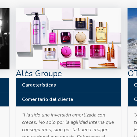
Alès Groupe
OT
Características
C
Comentario del cliente
C
“Ha sido una inversión amortizada con
“
creces. No solo por la agilidad interna que
t
conseguimos, sino por la buena imagen
E
reputacional que nos da. Solucionar al
l