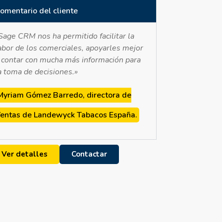
omentario del cliente
Sage CRM nos ha permitido facilitar la
abor de los comerciales, apoyarles mejor
 contar con mucha más información para
a toma de decisiones.»
Myriam Gómez Barredo, directora de
entas de Landewyck Tabacos España.
Ver detalles
Contactar