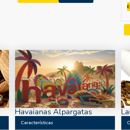
E
Havaianas Alpargatas
La
Características
C