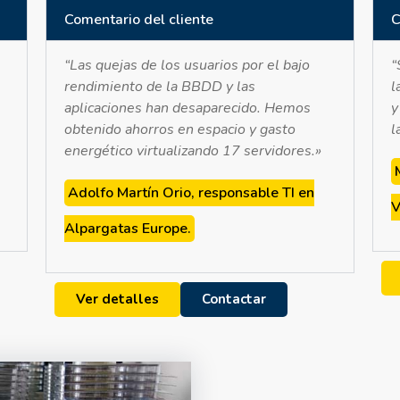
Comentario del cliente
C
“Las quejas de los usuarios por el bajo
“
rendimiento de la BBDD y las
l
aplicaciones han desaparecido. Hemos
y
obtenido ahorros en espacio y gasto
l
energético virtualizando 17 servidores.»
Adolfo Martín Orio, responsable TI en
V
Alpargatas Europe.
Ver detalles
Contactar