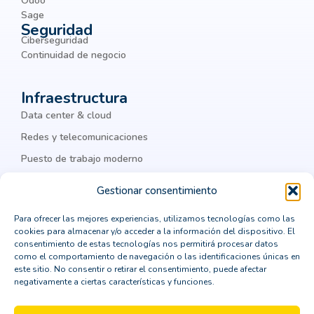
Odoo
Business Intelligence
Sage
Seguridad
business process management
BYOD
Ciberseguridad
chatbots
ciber amenazas
ciberamenazas
Continuidad de negocio
ciberataques
ciberguridad
ciberseguridad
Infraestructura
ciberseguridad corporativa
Cisco
Data center & cloud
Cisco Meraki
Citrix
cloud
Redes y telecomunicaciones
Puesto de trabajo moderno
cloud computing
cloud privada
IA & datos
colaboración
Colaboración Empresarial
Gestionar consentimiento
como integrar un ERP
comprar un crm vertical
Para ofrecer las mejores experiencias, utilizamos tecnologías como las
Legal
cookies para almacenar y/o acceder a la información del dispositivo. El
computación en la nube
Política de privacidad
consentimiento de estas tecnologías nos permitirá procesar datos
como el comportamiento de navegación o las identificaciones únicas en
Política de cookies
consejos para la transformación digital
este sitio. No consentir o retirar el consentimiento, puede afectar
negativamente a ciertas características y funciones.
Aviso Legal
consultor CRM
consultoría
Política de seguridad