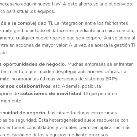
s necesario adquirir nuevo HW. A este ahorro se une el derivado
co para situar los equipos.
iós a la complejidad TI
. La integración entre los fabricantes
ermite gestionar todo el datacenter mediante una única consola,
mente cualquier nuevo recurso que se incorpore. Así se libera al
ntre en acciones de mayor valor. A la vez, se acerca la gestión TI
ión.
as oportunidades de negocio.
Muchas empresas se enfrentan
tenimiento o que impiden desplegar aplicaciones críticas. La
mite incorporar las últimas versiones de sistemas
ERPs
,
ornos colaborativos
, etc. Además, posibilita
opción de
soluciones de movilidad TI
que permiten
er momento.
tinuidad de negocio.
Las infraestructuras con recursos
copias de seguridad. Esta heterogeneidad suele resolverse con
los entornos consolidados y virtuales, permiten aplicar las más
y replicación de datos y equipos mediante procesos