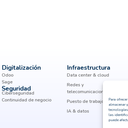
Digitalización
Infraestructura
Odoo
Data center & cloud
Sage
Redes y
Seguridad
telecomunicaciones
Ciberseguridad
Continuidad de negocio
Para ofrece
Puesto de trabajo moderno
almacenar y
tecnologías
IA & datos
las identifi
puede afecta