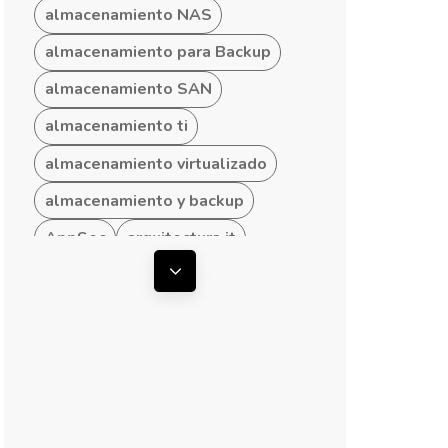
almacenamiento NAS
almacenamiento para Backup
almacenamiento SAN
almacenamiento ti
almacenamiento virtualizado
almacenamiento y backup
AppSec
arquitectura it
arquitectura ti
Mostrar todas las etiquetas
arquitectura TI empresarial
arquitectura TI hibrida
arquitectura TI para Pymes
arquitecturas convergentes