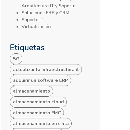
Arquitectura IT y Soporte
Soluciones ERP y CRM
Soporte IT
Virtualización
Etiquetas
5G
actualizar la infraestructura it
adquirir un software ERP
almacenamiento
almacenamiento cloud
almacenamiento EMC
almacenamiento en cinta