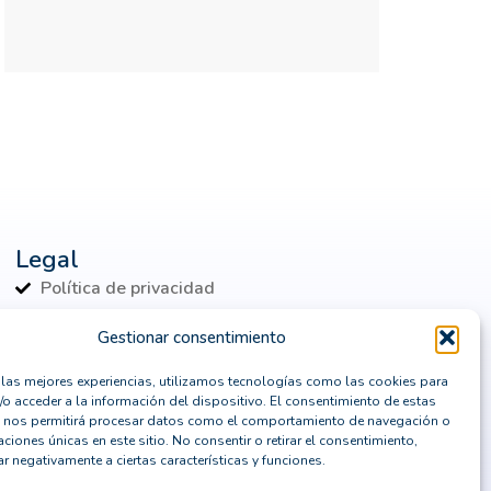
digital
consultor CRM
consultoría
contenedores Dockers
continuidad de negocio
Control de identidades
Copilot
CPD
CRM
crm horizontal
Legal
crm madrid
crm para marketing
Política de privacidad
CRM SaaS
CRM Sage
Política de cookies
Gestionar consentimiento
crm vertical
crm y erp
Aviso Legal
r las mejores experiencias, utilizamos tecnologías como las cookies para
cual es el mejor programa crm
Política de seguridad
/o acceder a la información del dispositivo. El consentimiento de estas
 nos permitirá procesar datos como el comportamiento de navegación o
Cuándo actualizar un ERP
caciones únicas en este sitio. No consentir o retirar el consentimiento,
r negativamente a ciertas características y funciones.
data center