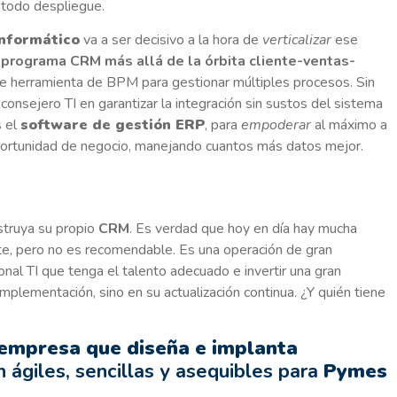
e todo despliegue.
informático
va a ser decisivo a la hora de
verticalizar
ese
l
programa CRM
más allá de la órbita cliente-ventas-
te herramienta de BPM para gestionar múltiples procesos. Sin
e consejero TI en garantizar la integración sin sustos del sistema
s el
software de gestión ERP
, para
empoderar
al máximo a
portunidad de negocio, manejando cuantos más datos mejor.
struya su propio
CRM
. Es verdad que hoy en día hay mucha
ite, pero no es recomendable. Es una operación de gran
nal TI que tenga el talento adecuado e invertir una gran
mplementación, sino en su actualización continua. ¿Y quién tiene
empresa que diseña e implanta
 ágiles, sencillas y asequibles para
Pymes