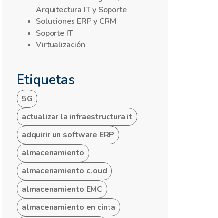
Arquitectura IT y Soporte
Soluciones ERP y CRM
Soporte IT
Virtualización
Etiquetas
5G
actualizar la infraestructura it
adquirir un software ERP
almacenamiento
almacenamiento cloud
almacenamiento EMC
almacenamiento en cinta