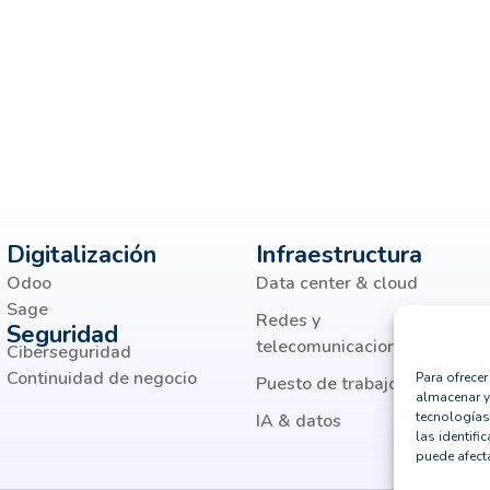
Digitalización
Infraestructura
Odoo
Data center & cloud
Sage
Redes y
Seguridad
telecomunicaciones
Ciberseguridad
Continuidad de negocio
Para ofrece
Puesto de trabajo moderno
almacenar y
tecnologías
IA & datos
las identifi
puede afecta