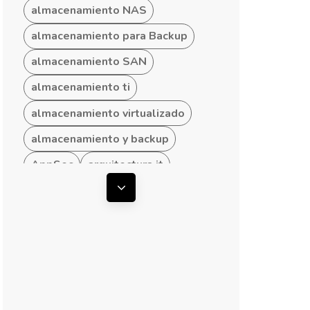
almacenamiento NAS
almacenamiento para Backup
almacenamiento SAN
almacenamiento ti
almacenamiento virtualizado
almacenamiento y backup
AppSec
arquitectura it
arquitectura ti
Mostrar todas las etiquetas
arquitectura TI empresarial
arquitectura TI hibrida
arquitectura TI para Pymes
arquitecturas convergentes