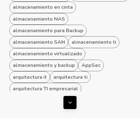
almacenamiento en cinta
almacenamiento NAS
almacenamiento para Backup
almacenamiento SAN
almacenamiento ti
almacenamiento virtualizado
almacenamiento y backup
AppSec
arquitectura it
arquitectura ti
arquitectura TI empresarial
arquitectura TI hibrida
Mostrar todas las etiquetas
arquitectura TI para Pymes
arquitecturas convergentes
arquitecturas TI
ataques ddos
automatización de procesos