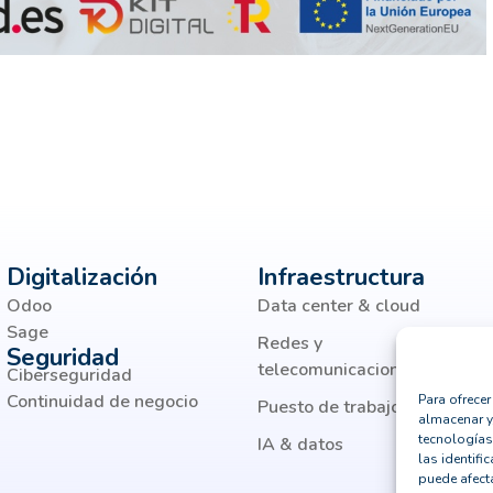
Digitalización
Infraestructura
Odoo
Data center & cloud
Sage
Redes y
Seguridad
telecomunicaciones
Ciberseguridad
Continuidad de negocio
Para ofrece
Puesto de trabajo moderno
almacenar y
tecnologías
IA & datos
las identifi
puede afecta