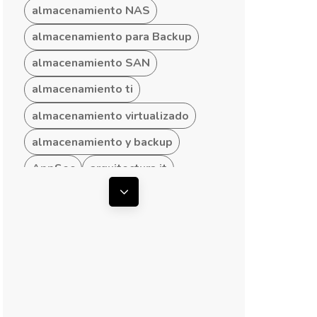
almacenamiento NAS
almacenamiento para Backup
almacenamiento SAN
almacenamiento ti
almacenamiento virtualizado
almacenamiento y backup
AppSec
arquitectura it
arquitectura ti
Mostrar todas las etiquetas
arquitectura TI empresarial
arquitectura TI hibrida
arquitectura TI para Pymes
arquitecturas convergentes