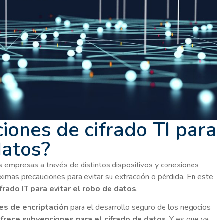
iones de cifrado TI para
datos?
as empresas a través de distintos dispositivos y conexiones
áximas precauciones para evitar su extracción o pérdida. En este
frado IT para evitar el robo de datos
.
es de encriptación
para el desarrollo seguro de los negocios
frece subvenciones para el cifrado de datos
. Y es que ya