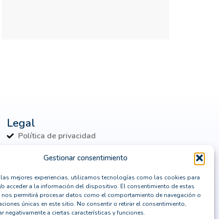
digital
consultor CRM
consultoría
contenedores Dockers
continuidad de negocio
Control de identidades
Copilot
CPD
CRM
crm horizontal
crm madrid
crm para marketing
Legal
Política de privacidad
CRM SaaS
CRM Sage
Política de cookies
crm vertical
crm y erp
Gestionar consentimiento
Aviso Legal
cual es el mejor programa crm
r las mejores experiencias, utilizamos tecnologías como las cookies para
Política de seguridad
/o acceder a la información del dispositivo. El consentimiento de estas
Cuándo actualizar un ERP
 nos permitirá procesar datos como el comportamiento de navegación o
caciones únicas en este sitio. No consentir o retirar el consentimiento,
data center
r negativamente a ciertas características y funciones.