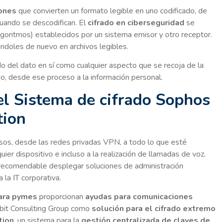
iones
que convierten un formato legible en uno codificado, de
uando se descodifican. El
cifrado en ciberseguridad
se
oritmos) establecidos por un sistema emisor y otro receptor.
iéndoles de nuevo en archivos legibles.
do del dato en sí como cualquier aspecto que se recoja de la
ago, desde ese proceso a la información personal.
del Sistema de cifrado Sophos
tion
rsos, desde las redes privadas VPN, a todo lo que esté
ier dispositivo e incluso a la realización de llamadas de voz.
es recomendable desplegar soluciones de administración
 la IT corporativa.
para pymes
proporcionan
ayudas para comunicaciones
rbit Consulting Group como
solución para el cifrado extremo
tion
, un sistema para la
gestión centralizada de claves de