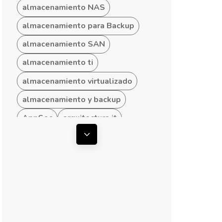
almacenamiento NAS
almacenamiento para Backup
almacenamiento SAN
almacenamiento ti
almacenamiento virtualizado
almacenamiento y backup
AppSec
arquitectura it
arquitectura ti
Mostrar todas las etiquetas
arquitectura TI empresarial
arquitectura TI hibrida
arquitectura TI para Pymes
arquitecturas convergentes