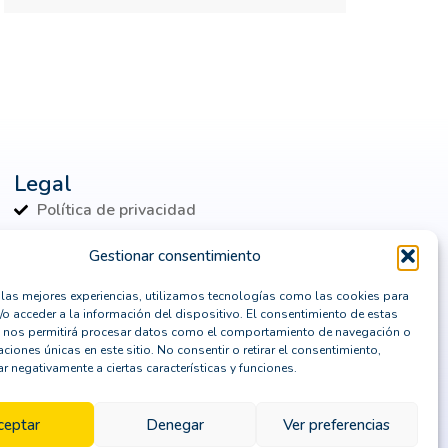
digital
consultor CRM
consultoría
contenedores Dockers
continuidad de negocio
Control de identidades
Copilot
Legal
CPD
CRM
crm horizontal
Política de privacidad
crm madrid
crm para marketing
Política de cookies
Gestionar consentimiento
Aviso Legal
CRM SaaS
CRM Sage
r las mejores experiencias, utilizamos tecnologías como las cookies para
Política de seguridad
/o acceder a la información del dispositivo. El consentimiento de estas
crm vertical
crm y erp
 nos permitirá procesar datos como el comportamiento de navegación o
caciones únicas en este sitio. No consentir o retirar el consentimiento,
cual es el mejor programa crm
r negativamente a ciertas características y funciones.
Cuándo actualizar un ERP
ceptar
Denegar
Ver preferencias
Contáctanos
data center