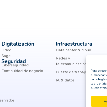
Digitalización
Infraestructura
Odoo
Data center & cloud
Sage
Redes y
Seguridad
telecomunicaciones
Ciberseguridad
Continuidad de negocio
Para ofrece
Puesto de trabajo moderno
almacenar y
tecnologías
IA & datos
las identifi
puede afecta
eservados
A