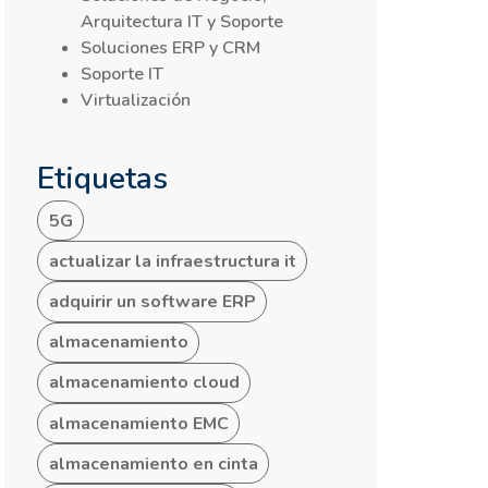
Arquitectura IT y Soporte
Soluciones ERP y CRM
Soporte IT
Virtualización
Etiquetas
5G
actualizar la infraestructura it
adquirir un software ERP
almacenamiento
almacenamiento cloud
almacenamiento EMC
almacenamiento en cinta