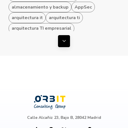
almacenamiento y backup
AppSec
arquitectura it
arquitectura ti
arquitectura TI empresarial
arquitectura TI hibrida
Mostrar todas las etiquetas
arquitectura TI para Pymes
arquitecturas convergentes
arquitecturas TI
ataques ddos
automatización de procesos
Azure
baas
baas draas
baas y draas
backup
backup en cloud
Backup y Disaster Recovery
Backup y Recuperación
Calle Alcañiz 23, Bajo B, 28042 Madrid
Beneficios de los dispositivos