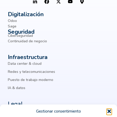
hiperconvergentes
Big Data
Botnets
BPM
Digitalización
Odoo
Business Intelligence
Sage
Seguridad
business process management
BYOD
Ciberseguridad
chatbots
ciber amenazas
ciberamenazas
Continuidad de negocio
ciberataques
ciberguridad
ciberseguridad
Infraestructura
ciberseguridad corporativa
Cisco
Data center & cloud
Cisco Meraki
Citrix
cloud
Redes y telecomunicaciones
Puesto de trabajo moderno
cloud computing
cloud privada
IA & datos
colaboración
Colaboración Empresarial
como integrar un ERP
comprar un crm vertical
Legal
computación en la nube
Política de privacidad
Gestionar consentimiento