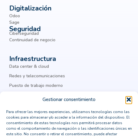
Big Data
Botnets
BPM
Digitalización
Odoo
Business Intelligence
Sage
Seguridad
business process management
BYOD
Ciberseguridad
chatbots
ciber amenazas
ciberamenazas
Continuidad de negocio
ciberataques
ciberguridad
ciberseguridad
Infraestructura
ciberseguridad corporativa
Cisco
Data center & cloud
Cisco Meraki
Citrix
cloud
Redes y telecomunicaciones
Puesto de trabajo moderno
cloud computing
cloud privada
IA & datos
colaboración
Colaboración Empresarial
Gestionar consentimiento
como integrar un ERP
comprar un crm vertical
Legal
Para ofrecer las mejores experiencias, utilizamos tecnologías como las
cookies para almacenar y/o acceder a la información del dispositivo. El
computación en la nube
Política de privacidad
consentimiento de estas tecnologías nos permitirá procesar datos
como el comportamiento de navegación o las identificaciones únicas en
Política de cookies
consejos para la transformación digital
este sitio. No consentir o retirar el consentimiento, puede afectar