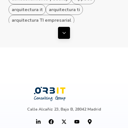
arquitectura it
arquitectura ti
arquitectura TI empresarial
arquitectura TI hibrida
Mostrar todas las etiquetas
arquitectura TI para Pymes
arquitecturas convergentes
arquitecturas TI
ataques ddos
automatización de procesos
Azure
baas
baas draas
baas y draas
backup
backup en cloud
Backup y Disaster Recovery
Backup y Recuperación
Calle Alcañiz 23, Bajo B, 28042 Madrid
Beneficios de los dispositivos
hiperconvergentes