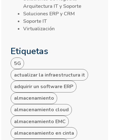
Arquitectura IT y Soporte
Soluciones ERP y CRM
Soporte IT
Virtualización
Etiquetas
5G
actualizar la infraestructura it
adquirir un software ERP
almacenamiento
almacenamiento cloud
almacenamiento EMC
almacenamiento en cinta