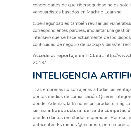
concienciarles de que ciberseguridad no es solo 
vanguardistas basados en Machine Learning.
Ciberseguridad es también revisar las vulnerabil
correspondientes parches, implantar una gestión
intensivo que se hace actualmente de los disposi
continuidad de negocio de backup y disaster recov
Accede al reportaje en TICbeat:
http://www.t
2019/
INTELIGENCIA ARTIFI
“Las empresas no son ajenas a todas las ventajas
por los medios de comunicación. Quieren integrarl
dónde. Además, la IA no es un ‘producto mágico’ 
sin una
infraestructura fuerte de computaci
pueden dar los resultados esperados. Por eso, el 
datacenter. Es menos ‘glamuroso’, pero imprescin