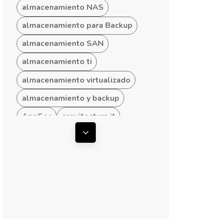
almacenamiento NAS
almacenamiento para Backup
almacenamiento SAN
almacenamiento ti
almacenamiento virtualizado
almacenamiento y backup
AppSec
arquitectura it
arquitectura ti
Mostrar todas las etiquetas
arquitectura TI empresarial
arquitectura TI hibrida
arquitectura TI para Pymes
arquitecturas convergentes