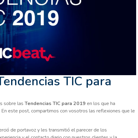
 Tendencias TIC para
es sobre las
Tendencias TIC para 2019
en los que ha
. En este post, compartimos con vosotros las reflexiones que le
erció de portavoz y les transmitió el parecer de los
eriencia y el contacto diario con nuestros clientes y la