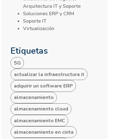
Arquitectura IT y Soporte
Soluciones ERP y CRM
Soporte IT
Virtualización
Etiquetas
5G
actualizar la infraestructura it
adquirir un software ERP
almacenamiento
almacenamiento cloud
almacenamiento EMC
almacenamiento en cinta