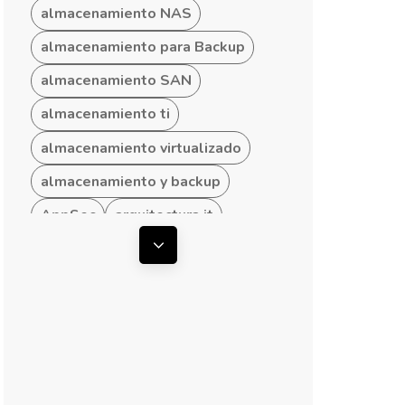
almacenamiento NAS
almacenamiento para Backup
almacenamiento SAN
almacenamiento ti
almacenamiento virtualizado
almacenamiento y backup
AppSec
arquitectura it
arquitectura ti
Mostrar todas las etiquetas
arquitectura TI empresarial
arquitectura TI hibrida
arquitectura TI para Pymes
arquitecturas convergentes