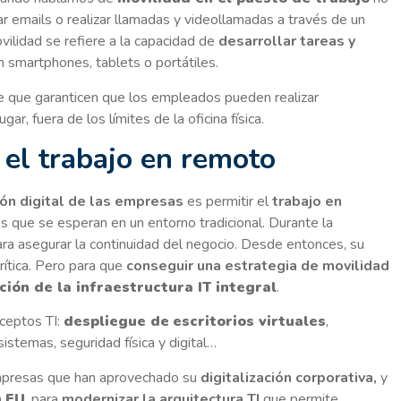
ar emails o realizar llamadas y videollamadas a través de un
vilidad se refiere a la capacidad de
desarrollar tareas y
n smartphones, tablets o portátiles.
ve que garanticen que los empleados pueden realizar
r, fuera de los límites de la oficina física.
a el trabajo en remoto
ción digital de las empresas
es permitir el
trabajo en
s que se esperan en un entorno tradicional. Durante la
ara asegurar la continuidad del negocio. Desde entonces, su
rítica. Pero para que
conseguir una estrategia de movilidad
ción de la infraestructura IT integral
.
nceptos TI:
despliegue de
escritorios virtuales
,
istemas, seguridad física y digital…
empresas que han aprovechado su
digitalización corporativa,
y
n
EU
, para
modernizar la arquitectura TI
que permite