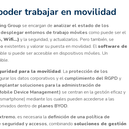
poder trabajar en movilidad
ting Group
se encargan de
analizar el estado de los
a
desplegar entornos de trabajo móviles
como puede ser el
, Wifi…)
y la seguridad, y actualizarlos. Pero también, se
io
existentes y valorar su puesta en movilidad. El
software de
ble si puede ser accesible en dispositivos móviles. Un
ible.
guridad para la movilidad
. La
protección de los
urar los datos corporativos y el
cumplimiento del RGPD
y
mplantar soluciones para la administración de
obile Device Management)
se centran en la gestión eficaz y
et, smartphone) mediante los cuales pueden accederse a las
 privados dentro de
planes BYOD
.
extremo
, es necesaria la
definición de una política de
e seguridad y accesos
, combinando
soluciones de gestión