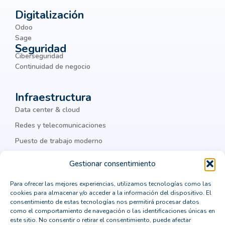
Big Data
Botnets
BPM
Digitalización
Odoo
Business Intelligence
Sage
Seguridad
business process management
BYOD
Ciberseguridad
chatbots
ciber amenazas
ciberamenazas
Continuidad de negocio
ciberataques
ciberguridad
ciberseguridad
Infraestructura
ciberseguridad corporativa
Cisco
Data center & cloud
Cisco Meraki
Citrix
cloud
Redes y telecomunicaciones
Puesto de trabajo moderno
cloud computing
cloud privada
IA & datos
colaboración
Colaboración Empresarial
Gestionar consentimiento
como integrar un ERP
comprar un crm vertical
Para ofrecer las mejores experiencias, utilizamos tecnologías como las
Legal
cookies para almacenar y/o acceder a la información del dispositivo. El
computación en la nube
Política de privacidad
consentimiento de estas tecnologías nos permitirá procesar datos
como el comportamiento de navegación o las identificaciones únicas en
Política de cookies
consejos para la transformación digital
este sitio. No consentir o retirar el consentimiento, puede afectar