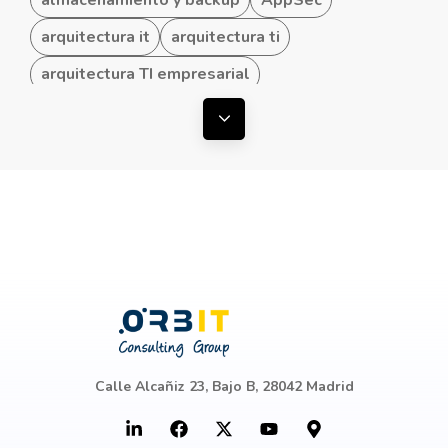
arquitectura it
arquitectura ti
arquitectura TI empresarial
arquitectura TI hibrida
Mostrar todas las etiquetas
arquitectura TI para Pymes
arquitecturas convergentes
arquitecturas TI
ataques ddos
automatización de procesos
Azure
baas
baas draas
baas y draas
backup
backup en cloud
Backup y Disaster Recovery
Backup y Recuperación
Calle Alcañiz 23, Bajo B, 28042 Madrid
Beneficios de los dispositivos
hiperconvergentes