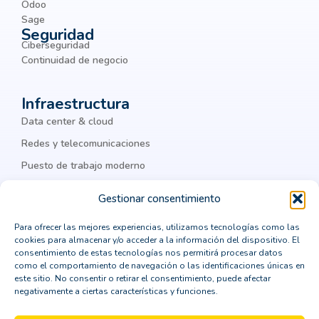
Odoo
Business Intelligence
Sage
Seguridad
business process management
BYOD
Ciberseguridad
chatbots
ciber amenazas
ciberamenazas
Continuidad de negocio
ciberataques
ciberguridad
ciberseguridad
Infraestructura
ciberseguridad corporativa
Cisco
Data center & cloud
Cisco Meraki
Citrix
cloud
Redes y telecomunicaciones
Puesto de trabajo moderno
cloud computing
cloud privada
IA & datos
colaboración
Colaboración Empresarial
Gestionar consentimiento
como integrar un ERP
comprar un crm vertical
Legal
Para ofrecer las mejores experiencias, utilizamos tecnologías como las
cookies para almacenar y/o acceder a la información del dispositivo. El
computación en la nube
Política de privacidad
consentimiento de estas tecnologías nos permitirá procesar datos
como el comportamiento de navegación o las identificaciones únicas en
Política de cookies
consejos para la transformación digital
este sitio. No consentir o retirar el consentimiento, puede afectar
negativamente a ciertas características y funciones.
Aviso Legal
consultor CRM
consultoría
Política de seguridad