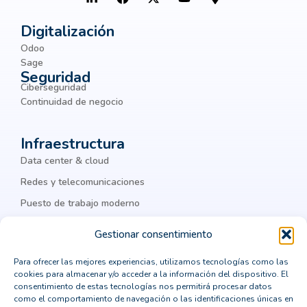
hiperconvergentes
Big Data
Botnets
BPM
Digitalización
Odoo
Business Intelligence
Sage
Seguridad
business process management
BYOD
Ciberseguridad
chatbots
ciber amenazas
ciberamenazas
Continuidad de negocio
ciberataques
ciberguridad
ciberseguridad
Infraestructura
ciberseguridad corporativa
Cisco
Data center & cloud
Cisco Meraki
Citrix
cloud
Redes y telecomunicaciones
Puesto de trabajo moderno
cloud computing
cloud privada
IA & datos
colaboración
Colaboración Empresarial
Gestionar consentimiento
como integrar un ERP
comprar un crm vertical
Legal
Para ofrecer las mejores experiencias, utilizamos tecnologías como las
cookies para almacenar y/o acceder a la información del dispositivo. El
computación en la nube
Política de privacidad
consentimiento de estas tecnologías nos permitirá procesar datos
como el comportamiento de navegación o las identificaciones únicas en
Política de cookies
consejos para la transformación digital