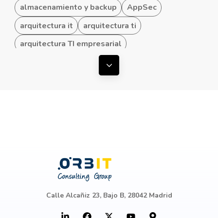
almacenamiento y backup
AppSec
arquitectura it
arquitectura ti
arquitectura TI empresarial
arquitectura TI hibrida
Mostrar todas las etiquetas
arquitectura TI para Pymes
arquitecturas convergentes
arquitecturas TI
ataques ddos
automatización de procesos
Azure
baas
baas draas
baas y draas
backup
backup en cloud
Backup y Disaster Recovery
Backup y Recuperación
Calle Alcañiz 23, Bajo B, 28042 Madrid
Beneficios de los dispositivos