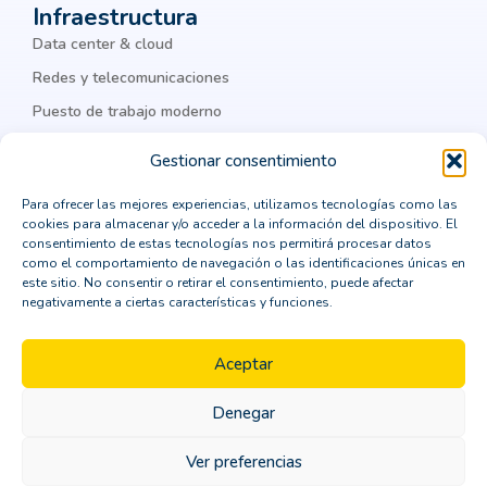
Infraestructura
ciberseguridad corporativa
Cisco
Data center & cloud
Cisco Meraki
Citrix
cloud
Redes y telecomunicaciones
Puesto de trabajo moderno
cloud computing
cloud privada
IA & datos
colaboración
Colaboración Empresarial
Gestionar consentimiento
como integrar un ERP
comprar un crm vertical
Para ofrecer las mejores experiencias, utilizamos tecnologías como las
Legal
cookies para almacenar y/o acceder a la información del dispositivo. El
computación en la nube
Política de privacidad
consentimiento de estas tecnologías nos permitirá procesar datos
como el comportamiento de navegación o las identificaciones únicas en
Política de cookies
consejos para la transformación digital
este sitio. No consentir o retirar el consentimiento, puede afectar
negativamente a ciertas características y funciones.
Aviso Legal
consultor CRM
consultoría
Política de seguridad
contenedores Dockers
Aceptar
continuidad de negocio
Denegar
Copyright © 2026 ORBIT | Todos los derechos
Control de identidades
Copilot
CPD
reservados
Ver preferencias
CRM
crm horizontal
crm madrid