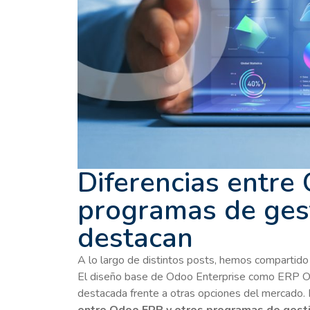
Diferencias entre
programas de ges
destacan
A lo largo de distintos posts, hemos compartido 
El diseño base de Odoo Enterprise como ERP Ope
destacada frente a otras opciones del mercado. 
entre Odoo ERP y otros programas de gest