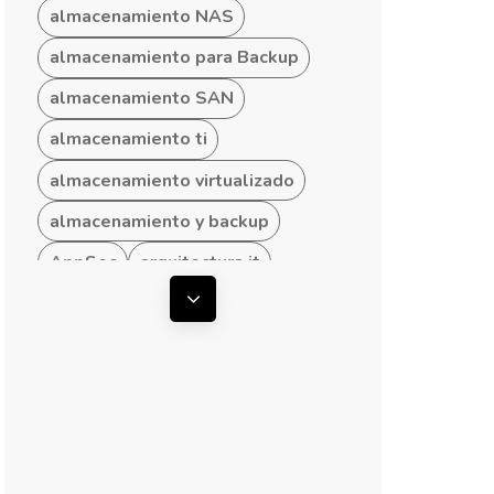
almacenamiento NAS
almacenamiento para Backup
almacenamiento SAN
almacenamiento ti
almacenamiento virtualizado
almacenamiento y backup
AppSec
arquitectura it
arquitectura ti
Mostrar todas las etiquetas
arquitectura TI empresarial
arquitectura TI hibrida
arquitectura TI para Pymes
arquitecturas convergentes