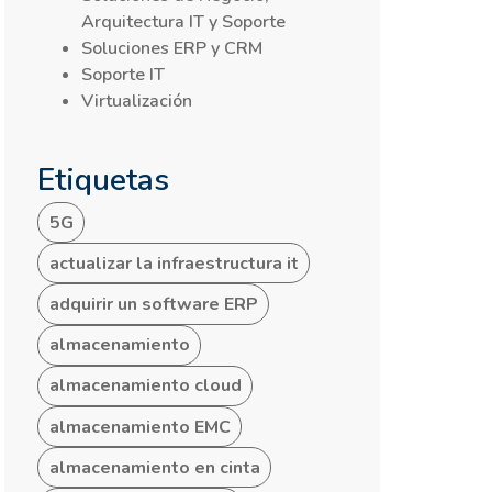
Arquitectura IT y Soporte
Soluciones ERP y CRM
Soporte IT
Virtualización
Etiquetas
5G
actualizar la infraestructura it
adquirir un software ERP
almacenamiento
almacenamiento cloud
almacenamiento EMC
almacenamiento en cinta