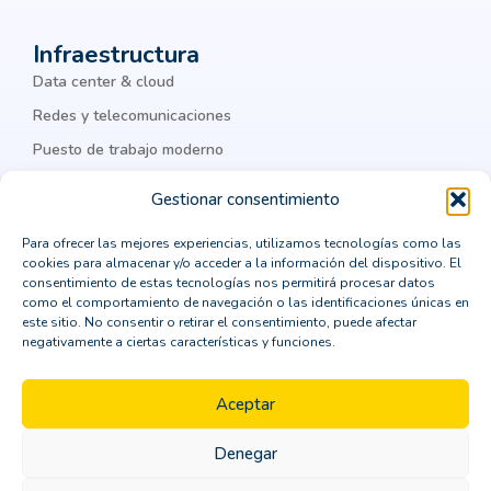
ciberataques
ciberguridad
ciberseguridad
Infraestructura
ciberseguridad corporativa
Cisco
Data center & cloud
Cisco Meraki
Citrix
cloud
Redes y telecomunicaciones
Puesto de trabajo moderno
cloud computing
cloud privada
IA & datos
colaboración
Colaboración Empresarial
Gestionar consentimiento
como integrar un ERP
comprar un crm vertical
Legal
Para ofrecer las mejores experiencias, utilizamos tecnologías como las
cookies para almacenar y/o acceder a la información del dispositivo. El
computación en la nube
Política de privacidad
consentimiento de estas tecnologías nos permitirá procesar datos
como el comportamiento de navegación o las identificaciones únicas en
Política de cookies
consejos para la transformación digital
este sitio. No consentir o retirar el consentimiento, puede afectar
negativamente a ciertas características y funciones.
Aviso Legal
consultor CRM
consultoría
Política de seguridad
contenedores Dockers
Aceptar
continuidad de negocio
Denegar
Copyright © 2026 ORBIT | Todos los derechos
Control de identidades
Copilot
CPD