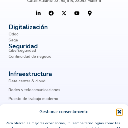
Calle Alcañiz 23, Bajo B, 28042 Madrid
Beneficios de los dispositivos
hiperconvergentes
Big Data
Botnets
BPM
Digitalización
Odoo
Business Intelligence
Sage
Seguridad
business process management
BYOD
Ciberseguridad
chatbots
ciber amenazas
ciberamenazas
Continuidad de negocio
ciberataques
ciberguridad
ciberseguridad
Infraestructura
ciberseguridad corporativa
Cisco
Data center & cloud
Cisco Meraki
Citrix
cloud
Redes y telecomunicaciones
Puesto de trabajo moderno
cloud computing
cloud privada
IA & datos
colaboración
Colaboración Empresarial
Gestionar consentimiento
como integrar un ERP
comprar un crm vertical
Legal
Para ofrecer las mejores experiencias, utilizamos tecnologías como las