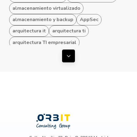
almacenamiento virtualizado
almacenamiento y backup
AppSec
arquitectura it
arquitectura ti
arquitectura TI empresarial
arquitectura TI hibrida
Mostrar todas las etiquetas
arquitectura TI para Pymes
arquitecturas convergentes
arquitecturas TI
ataques ddos
automatización de procesos
Azure
baas
baas draas
baas y draas
backup
backup en cloud
Backup y Disaster Recovery
Backup y Recuperación