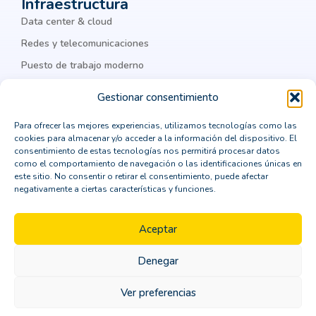
Infraestructura
ciberseguridad corporativa
Cisco
Data center & cloud
Cisco Meraki
Citrix
cloud
Redes y telecomunicaciones
Puesto de trabajo moderno
cloud computing
cloud privada
IA & datos
colaboración
Colaboración Empresarial
Gestionar consentimiento
como integrar un ERP
comprar un crm vertical
Legal
Para ofrecer las mejores experiencias, utilizamos tecnologías como las
cookies para almacenar y/o acceder a la información del dispositivo. El
computación en la nube
Política de privacidad
consentimiento de estas tecnologías nos permitirá procesar datos
como el comportamiento de navegación o las identificaciones únicas en
Política de cookies
consejos para la transformación digital
este sitio. No consentir o retirar el consentimiento, puede afectar
negativamente a ciertas características y funciones.
Aviso Legal
consultor CRM
consultoría
Política de seguridad
contenedores Dockers
Aceptar
continuidad de negocio
Denegar
Copyright © 2026 ORBIT | Todos los derechos
Control de identidades
Copilot
CPD
reservados
Ver preferencias
CRM
crm horizontal
crm madrid
Contáctanos