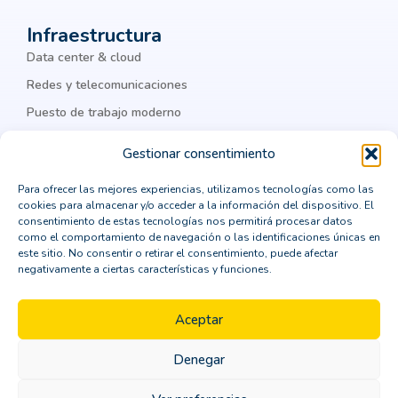
ciberataques
ciberguridad
ciberseguridad
Infraestructura
ciberseguridad corporativa
Cisco
Data center & cloud
Cisco Meraki
Citrix
cloud
Redes y telecomunicaciones
Puesto de trabajo moderno
cloud computing
cloud privada
IA & datos
colaboración
Colaboración Empresarial
Gestionar consentimiento
como integrar un ERP
comprar un crm vertical
Legal
Para ofrecer las mejores experiencias, utilizamos tecnologías como las
cookies para almacenar y/o acceder a la información del dispositivo. El
computación en la nube
Política de privacidad
consentimiento de estas tecnologías nos permitirá procesar datos
como el comportamiento de navegación o las identificaciones únicas en
Política de cookies
consejos para la transformación digital
este sitio. No consentir o retirar el consentimiento, puede afectar
negativamente a ciertas características y funciones.
Aviso Legal
consultor CRM
consultoría
Política de seguridad
contenedores Dockers
Aceptar
continuidad de negocio
Denegar
Copyright © 2026 ORBIT | Todos los derechos
Control de identidades
Copilot
CPD
reservados