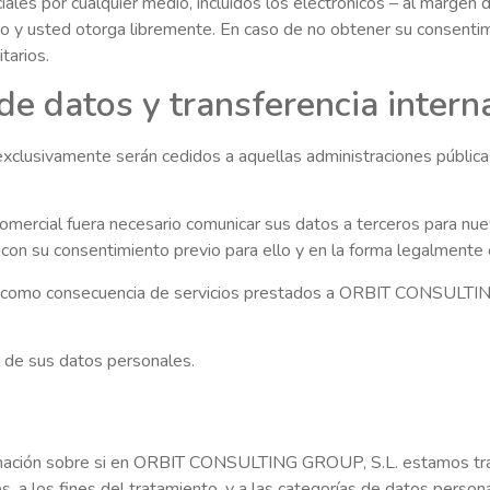
les por cualquier medio, incluidos los electrónicos – al margen de
ento y usted otorga libremente. En caso de no obtener su cons
tarios.
e datos y transferencia intern
sivamente serán cedidos a aquellas administraciones públicas 
mercial fuera necesario comunicar sus datos a terceros para nuev
su consentimiento previo para ello y en la forma legalmente e
e, como consecuencia de servicios prestados a ORBIT CONSULTI
l de sus datos personales.
rmación sobre si en ORBIT CONSULTING GROUP, S.L. estamos trat
, a los fines del tratamiento, y a las categorías de datos person