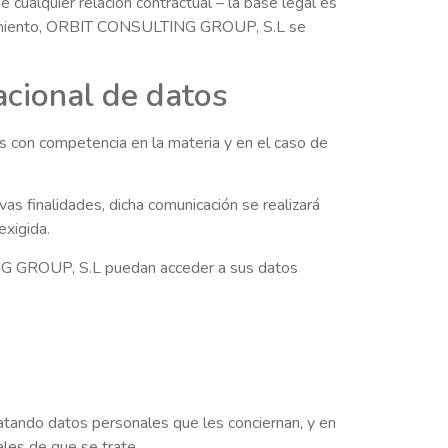
 cualquier relación contractual – la base legal es
entimiento, ORBIT CONSULTING GROUP, S.L se
acional de datos
con competencia en la materia y en el caso de
as finalidades, dicha comunicación se realizará
xigida.
NG GROUP, S.L puedan acceder a sus datos
ando datos personales que les conciernan, y en
ales de que se trate.