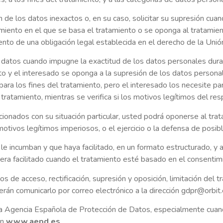
ón de los datos inexactos o, en su caso, solicitar su supresión cu
imiento en el que se basa el tratamiento o se oponga al tratamie
miento de una obligación legal establecida en el derecho de la Un
us datos cuando impugne la exactitud de los datos personales dura
ito y el interesado se oponga a la supresión de los datos personales
ra los fines del tratamiento, pero el interesado los necesite para
tratamiento, mientras se verifica si los motivos legítimos del re
acionados con su situación particular, usted podrá oponerse al
otivos legítimos imperiosos, o el ejercicio o la defensa de posib
le incumban y que haya facilitado, en un formato estructurado, y 
biera facilitado cuando el tratamiento esté basado en el consent
 de acceso, rectificación, supresión y oposición, limitación del t
rán comunicarlo por correo electrónico a la dirección gdpr@orbit.
a Agencia Española de Protección de Datos, especialmente cuando 
en
www.aepd.es
.